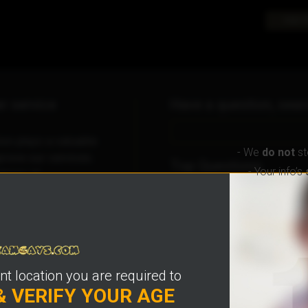
लाइव से
r service
Have a question, sear
on plays a valuable
- We
do not
st
prove our services.
Top Questions
- Your info’s
tions at
eam.com
What is www.camgays.co
What do I get when I sign
Who are the Models?
What is the Rewards Prog
How do I sign up?
nt location you are required to
& VERIFY YOUR AGE