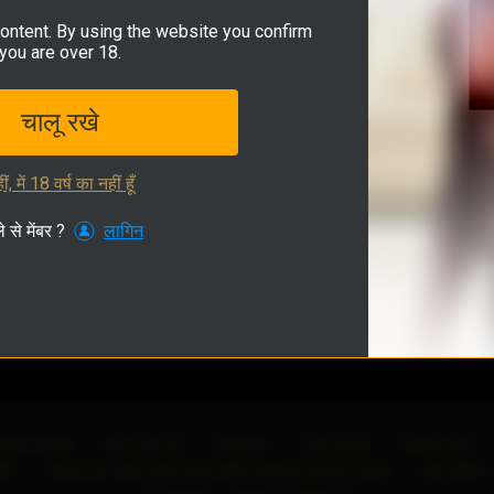
content. By using the website you confirm
you are over 18.
चालू रखे
ीं, में 18 वर्ष का नहीं हूँ
े से मेंबर ?
लागिन
port Center
हमारा संपर्क करे
Trust Us
उपयोग की शर्ते
गोपनीयता नीति
ीति
18 युएस.सी. 2257 2257 रिकार्ड कीपिंग जरूरियात अनुपालन स्टेटमेंट
कूकी पॉलिसी