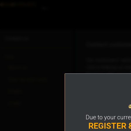
Hin
Contact us
Contact custome
FAQ
Our customers' opini
role in helping us im
About us
Email us with sugges
Sign-up and Login
info@usersupportt
Emails
Credit
Due to your curre
REGISTER 